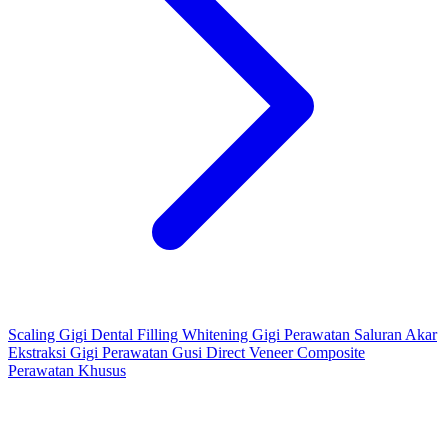
Scaling Gigi
Dental Filling
Whitening Gigi
Perawatan Saluran Akar
Ekstraksi Gigi
Perawatan Gusi
Direct Veneer Composite
Perawatan Khusus