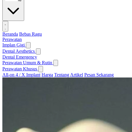
Beranda
Bebas Ragu
Perawatan
Implan Gigi
Dental Aesthetics
Dental Emergency
Perawatan Umum & Rutin
Perawatan Khusus
All-on 4 / X Implant
Harga
Tentang
Artikel
Pesan Sekarang