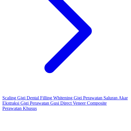
Scaling Gigi
Dental Filling
Whitening Gigi
Perawatan Saluran Akar
Ekstraksi Gigi
Perawatan Gusi
Direct Veneer Composite
Perawatan Khusus