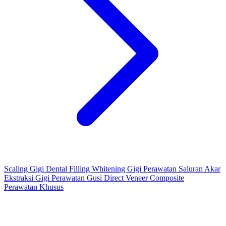
Scaling Gigi
Dental Filling
Whitening Gigi
Perawatan Saluran Akar
Ekstraksi Gigi
Perawatan Gusi
Direct Veneer Composite
Perawatan Khusus