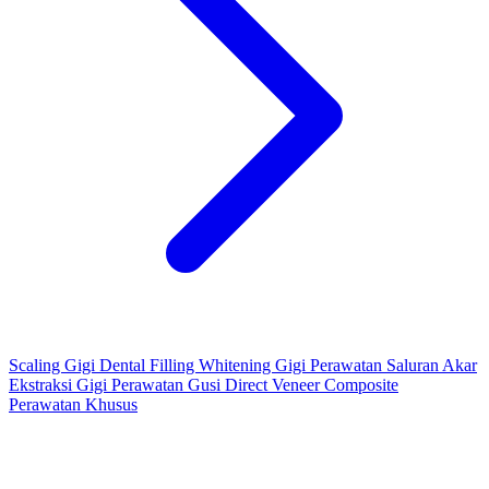
Scaling Gigi
Dental Filling
Whitening Gigi
Perawatan Saluran Akar
Ekstraksi Gigi
Perawatan Gusi
Direct Veneer Composite
Perawatan Khusus