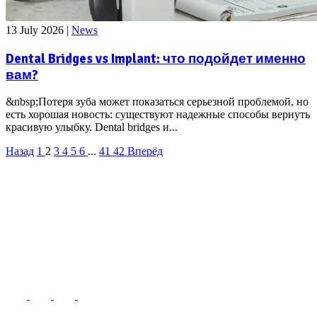
13 July 2026
|
News
Dental Bridges vs Implant: что подойдет именно
вам?
&nbsp;Потеря зуба может показаться серьезной проблемой, но
есть хорошая новость: существуют надежные способы вернуть
красивую улыбку. Dental bridges и...
Назад
1
2
3
4
5
6
...
41
42
Вперёд