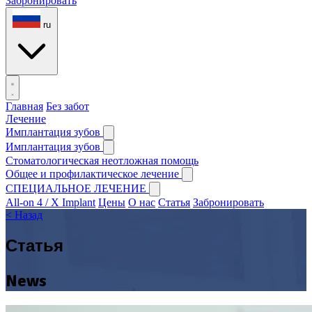
Забронировать
ru
Главная
Без забот
Лечение
Имплантация зубов
Имплантация зубов
Стоматологическая неотложная помощь
Общее и профилактическое лечение
СПЕЦИАЛЬНОЕ ЛЕЧЕНИЕ
All-on 4 / X Implant
Цены
О нас
Статья
Забронировать
< Назад
Статья
News