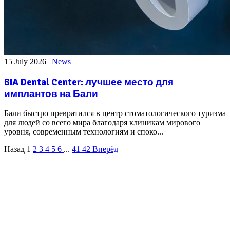
15 July 2026
|
News
BIA Dental Center: лучшее место для
имплантов на Бали
Бали быстро превратился в центр стоматологического туризма
для людей со всего мира благодаря клиникам мирового
уровня, современным технологиям и споко...
Назад
1
2
3
4
5
6
...
41
42
Вперёд