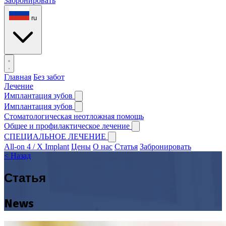
Забронировать
ru
Главная
Без забот
Лечение
Имплантация зубов
Имплантация зубов
Стоматологическая неотложная помощь
Общее и профилактическое лечение
СПЕЦИАЛЬНОЕ ЛЕЧЕНИЕ
All-on 4 / X Implant
Цены
О нас
Статья
Забронировать
< Назад
Статья
News